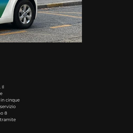
Il
re
 in cinque
servizio
mo 8
 tramite