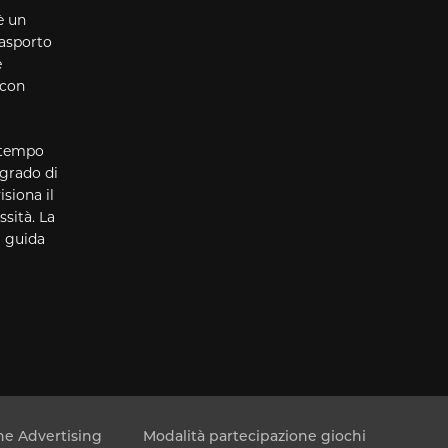
è un
rasporto
e
 con
n tempo
 grado di
siona il
sità. La
a guida
e Advertising
Modalità partecipazione giochi