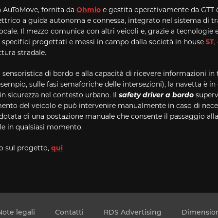
a AuToMove, fornita da
Ohmio
e gestita operativamente da GTT 
ettrico a guida autonoma e connessa, integrato nel sistema di t
ocale. Il mezzo comunica con altri veicoli e, grazie a tecnologie 
i specifici progettati e messi in campo dalla società in house
5T
,
ttura stradale.
a sensoristica di bordo e alla capacità di ricevere informazioni i
esempio, sulle fasi semaforiche delle intersezioni), la navetta è in
n sicurezza nel contesto urbano. Il
safety driver a bordo
supervi
ento del veicolo e può intervenire manualmente in caso di neces
 dotata di una postazione manuale che consente il passaggio all
le in qualsiasi momento.
fo sul progetto,
qui
Note legali
Contatti
RDS Advertising
Dimension