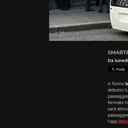
SMART&T
Da lunedì
A Torino
l
debutto l
passeggeri
fermate tr
sarà attiv
passeggeri
l’app
Weta