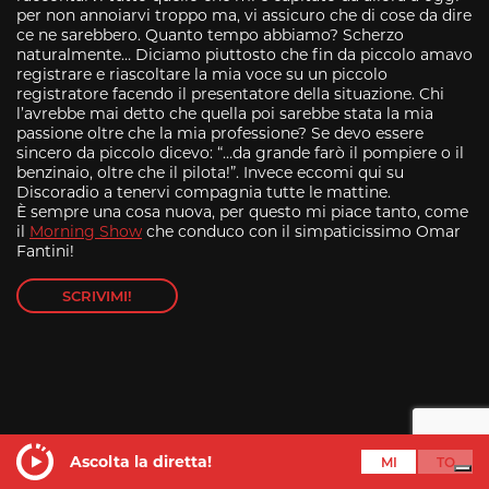
per non annoiarvi troppo ma, vi assicuro che di cose da dire
ce ne sarebbero. Quanto tempo abbiamo? Scherzo
naturalmente… Diciamo piuttosto che fin da piccolo amavo
registrare e riascoltare la mia voce su un piccolo
registratore facendo il presentatore della situazione. Chi
l’avrebbe mai detto che quella poi sarebbe stata la mia
passione oltre che la mia professione? Se devo essere
sincero da piccolo dicevo: “…da grande farò il pompiere o il
benzinaio, oltre che il pilota!”. Invece eccomi qui su
Discoradio a tenervi compagnia tutte le mattine.
È sempre una cosa nuova, per questo mi piace tanto, come
il
Morning Show
che conduco con il simpaticissimo Omar
Fantini!
SCRIVIMI!
Ascolta la diretta!
Valentina Guidi
dalle 16:00 alle 19:00
Ascolta la diretta!
MI
TO