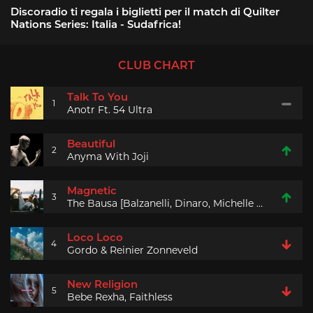
Discoradio ti regala i biglietti per il match di Quilter
Nations Series: Italia - Sudafrica!
CLUB CHART
Talk To You
1
Anotr Ft. 54 Ultra
Beautiful
2
Anyma With Joji
Magnetic
3
The Bausa [Balzanelli, Dinaro, Michelle Rework]
Loco Loco
4
Gordo & Reinier Zonneveld
New Religion
5
Bebe Rexha, Faithless