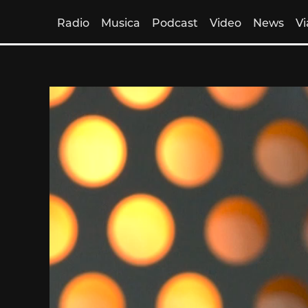
Radio
Musica
Podcast
Video
News
Vi
Skip
to
content
Video
Player