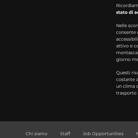
Ricordiamo
stato di a
Nelle sco
consente 
accessibil
attivo e c
montascale
giorno me
Questi ris
costante a
un clima d
trasporto 
Chi siamo
Staff
Job Opportunities