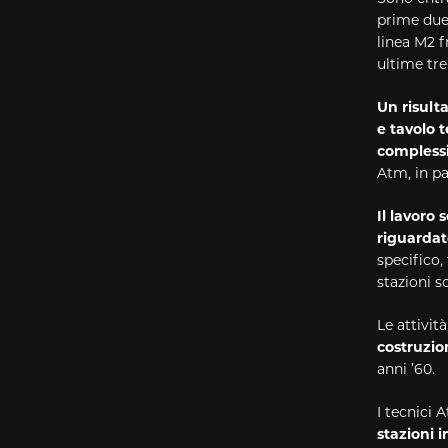
prime due 
linea M2 f
ultime tre
Un risult
e tavolo 
complessi
Atm, in pa
Il lavoro
riguardat
specifico, 
stazioni s
Le attivi
costruzio
anni ’60.
I tecnici
stazioni i