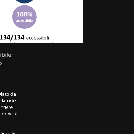
bile
0
viato da
la rete
pondere
limpici e
le
sulle