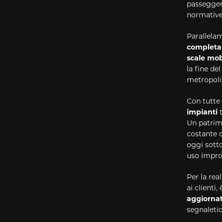
passeggeri
normative 
Parallelam
completa 
scale mob
la fine del
metropolit
Con tutte
impianti
Un patrimo
costante c
oggi sotto
uso improp
Per la rea
ai clienti,
aggiornat
segnaletic