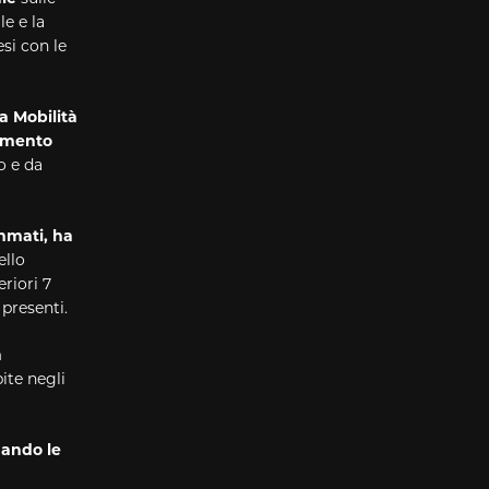
e e la
si con le
a Mobilità
imento
o e da
ammati, ha
ello
eriori 7
 presenti.
a
ite negli
nando le
i