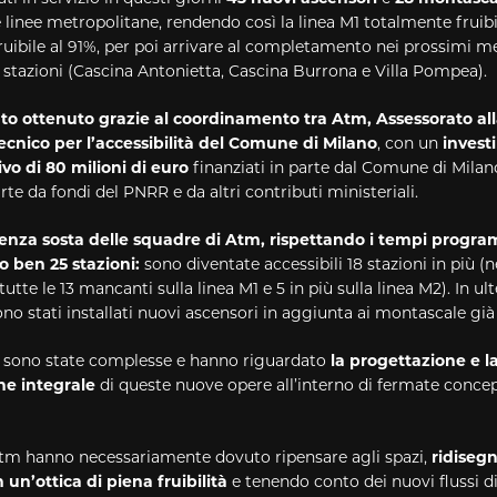
linee metropolitane, rendendo così la linea M1 totalmente fruibil
ruibile al 91%, per poi arrivare al completamento nei prossimi me
 stazioni (Cascina Antonietta, Cascina Burrona e Villa Pompea).
ato ottenuto grazie al coordinamento tra Atm, Assessorato all
tecnico per l’accessibilità del Comune di Milano
, con un
invest
vo di 80 milioni di euro
finanziati in parte dal Comune di Milan
rte da fondi del PNRR e da altri contributi ministeriali.
 senza sosta delle squadre di Atm, rispettando i tempi progr
o ben 25 stazioni:
sono diventate accessibili 18 stazioni in più (n
tutte le 13 mancanti sulla linea M1 e 5 in più sulla linea M2). In ult
ono stati installati nuovi ascensori in aggiunta ai montascale già
tà sono state complesse e hanno riguardato
la progettazione e l
ne integrale
di queste nuove opere all’interno di fermate concep
 Atm hanno necessariamente dovuto ripensare agli spazi,
ridiseg
n un’ottica di piena fruibilità
e tenendo conto dei nuovi flussi d