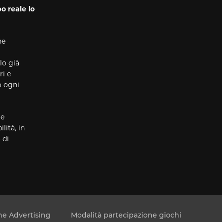
o reale lo
he
lo già
ri e
o ogni
 e
lità, in
 di
e Advertising
Modalità partecipazione giochi