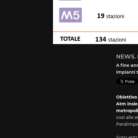
NEWS. M
A fine ann
impianti 
Obiettivo
Atm insie
metropoli
così alle 
Paralimpic
Sono entra