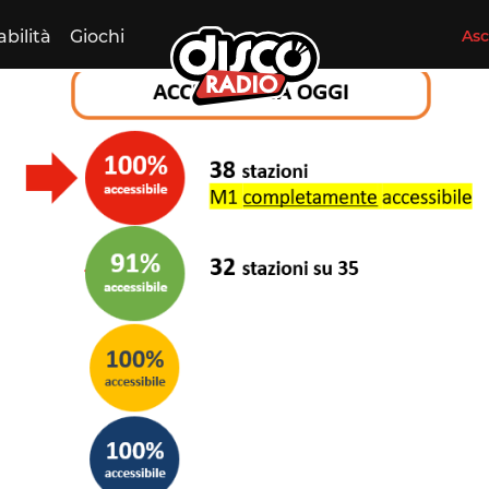
abilità
Giochi
Asc