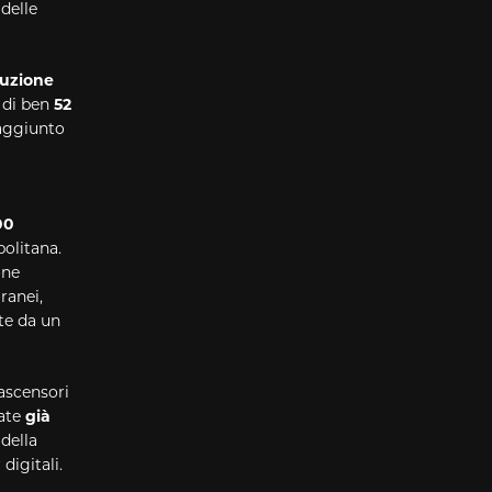
 delle
tuzione
e di ben
52
raggiunto
00
politana.
one
ranei,
lte da un
 ascensori
tate
già
 della
digitali.