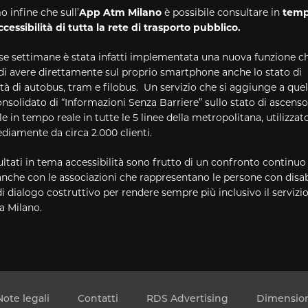
 infine che sull’
App Atm Milano
è possibile consultare in
temp
ccessibilità di tutta la rete di trasporto pubblico.
rse settimane è stata infatti implementata una nuova funzione c
di avere direttamente sul proprio smartphone anche lo stato di
ità di autobus, tram e filobus. Un servizio che si aggiunge a quel
onsolidato di “Informazioni Senza Barriere” sullo stato di ascenso
 in tempo reale in tutte le 5 linee della metropolitana, utilizzat
diamente da circa 2.000 clienti.
ultati in tema accessibilità sono frutto di un confronto continuo
nche con le associazioni che rappresentano le persone con disabi
i dialogo costruttivo per rendere sempre più inclusivo il servizio
a Milano.
Note legali
Contatti
RDS Advertising
Dimension