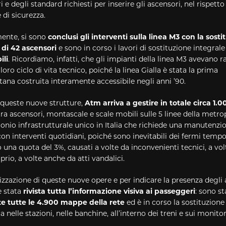
 e degli standard richiesti per inserire gli ascensori, nel rispetto
di sicurezza.
ente, si sono
conclusi gli interventi sulla linea M3 con la sosti
di 42 ascensori
e sono in corso i lavori di sostituzione integral
ili
. Ricordiamo, infatti, che gli impianti della linea M3 avevano 
 loro ciclo di vita tecnico, poiché la linea Gialla è stata la prima
ana costruita interamente accessibile negli anni ’90.
 queste nuove strutture,
Atm arriva a gestire in totale circa 1.0
tra
ascensori, montascale e scale mobili sulle 5 linee della metro
nio infrastrutturale unico in Italia che richiede una manutenzi
on interventi quotidiani, poiché sono inevitabili dei fermi tempo
 una quota del 3%, causati a volte da inconvenienti tecnici, a vo
rio, a volte anche da atti vandalici.
lizzazione di queste nuove opere e per indicare la presenza degli
 è stata
rivista tutta l’informazione visiva ai passeggeri
: sono s
e tutte le 4.900 mappe della rete
ed è in corso la sostituzione
a nelle stazioni, nelle banchine, all’interno dei treni e sui monitor 