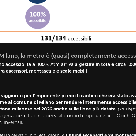
ilano, la metro è (quasi) completamente accessi
o accessibiltà al 100%. Atm arriva a gestire in totale circa 1.00
tra ascensori, montascale e scale mobili
 raggiunto per l’imponente piano di cantieri che era stato av
me al Comune di Milano per rendere interamente accessibile 
tana milanese nel 2026 anche sulle linee più datate
, per ris
esigenze dei cittadini e dei visitatori, in tempo utile per i Giochi O
i Invernali.
ti in servizio in questi giorni
43 nuovi ascensori
e
28 montasca