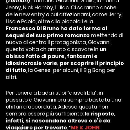
(Lennon)
“, tornano Giovanni, Giulia, la nonna
Jenny, Nick Hornby, i Lilac. Ci saranno anche
delle new entry a cui affezionarsi, come Jerry,
Lisa e Paolo, oltre alla piccola Leila.
Francesco Di Bruno ha dato forma al
sequel del suo primo romanzo
mettendo di
nuovo al centro il protagonista, Giovanni,
questa volta chiamato a scavare in
un
abisso fatto di paure, fantasmi e
idiosincrasie varie, per scoprire il principio
di tutto
, la Genesi per alcuni, il Big Bang per
altri.
Per tenere a bada i suoi “diavoli blu”, in
passato a Giovanni era sempre bastata una
chitarra accordata. Adesso questa non
sembra essere più sufficiente:
le risposte,
infatti, si nascondono altrove e c’è da
viaggiare per trovarle
. “
ME & JOHN