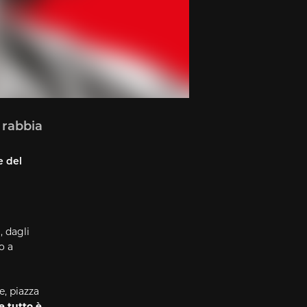
a rabbia
e del
, dagli
o a
e, piazza
e tutto è