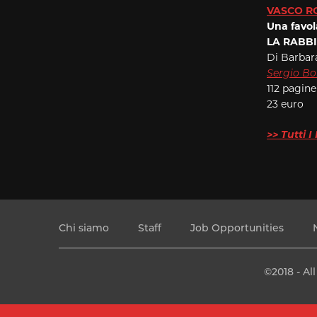
VASCO R
Una favol
LA RABB
Di Barbara
Sergio Bon
112 pagine
23 euro
>> Tutti 
Chi siamo
Staff
Job Opportunities
©2018 - Al