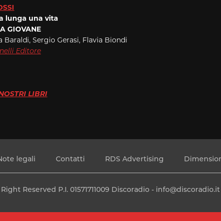
OSSI
a lunga una vita
IA GIOVANE
 Baraldi, Sergio Gerasi, Flavia Biondi
elli Editore
I NOSTRI LIBRI
Note legali
Contatti
RDS Advertising
Dimension
l Right Reserved P.I. 01571711009 Discoradio -
info@discoradio.it