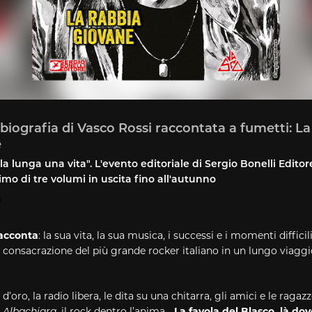
a biografia di Vasco Rossi raccontata a fumetti: L
e
a lunga una vita". L'evento editoriale di Sergio Bonelli Editor
rimo di tre volumi in uscita fino all'autunno
racconta
: la sua vita, la sua musica, i successi e i momenti difficili
a consacrazione del più grande rocker italiano in un lungo viaggi
d’oro, la radio libera, le dita su una chitarra, gli amici e le ragazz
,
Albachiara
, il rock dentro l’anima…
La favola del Blasco, là dov