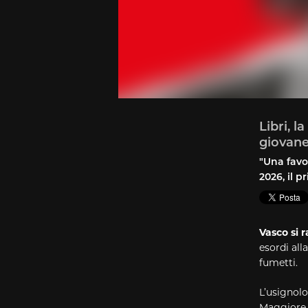
Libri, l
giovan
"Una favol
2026, il p
Vasco si 
esordi all
fumetti.
L’usignolo 
Maggiore