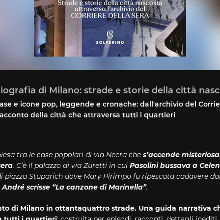
Biografia di Milano: strade e storie della città nas
case e icone pop, leggende e cronache: dall'archivio del Corrie
acconto della città che attraversa tutti i quartieri
iesa tra le case popolari di via Neera che
s’accende misterios
sera
. C’è il palazzo di via Zuretti in cui
Pasolini bussava a Cele
di piazza Stuparich dove Mary Pirimpo fu ripescata cadavere dal
e André scrisse “La canzone di Marinella”
.
to di Milano in ottantaquattro strade. Una guida narrativa c
 tutti i quartieri
: costruita per episodi, racconti, dettagli inediti