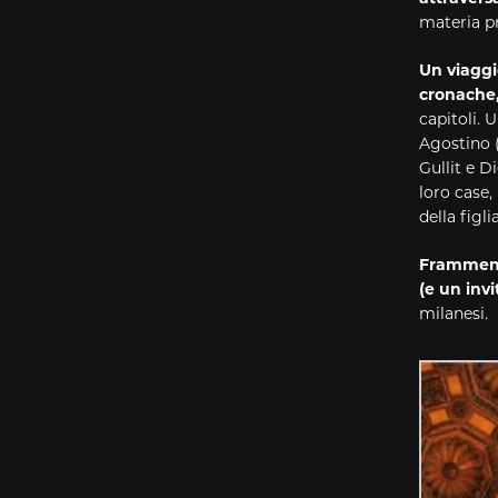
materia pr
Un viagg
cronache,
capitoli. 
Agostino (
Gullit e D
loro case,
della figl
Frammenti
(e un inv
milanesi.