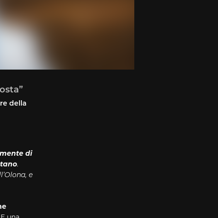
costa”
re della
amente di
ntano
.
l’Olona, e
he
. E una