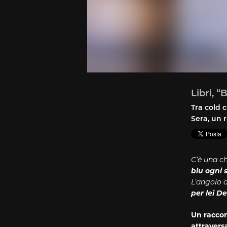
Libri, “
Tra cold 
Sera, un r
C’è una ch
blu ogni 
L’angolo 
per lei D
Un raccon
attraversa