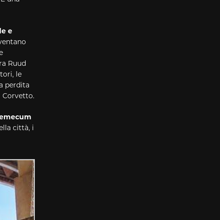
de e
diventano
e
tra Ruud
ori, le
la perdita
l Corvetto.
vademecum
lla città, i