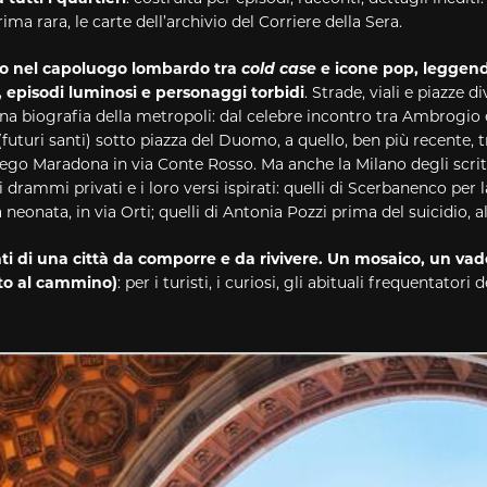
ima rara, le carte dell’archivio del Corriere della Sera.
io nel capoluogo lombardo tra
cold case
e icone pop, leggen
 episodi luminosi e personaggi torbidi
. Strade, viali e piazze 
Una biografia della metropoli: dal celebre incontro tra Ambrogio 
futuri santi) sotto piazza del Duomo, a quello, ben più recente, 
iego Maradona in via Conte Rosso. Ma anche la Milano degli scritt
 i drammi privati e i loro versi ispirati: quelli di Scerbanenco per 
ia neonata, in via Orti; quelli di Antonia Pozzi prima del suicidio, a
 di una città da comporre e da rivivere. Un mosaico, un 
ito al cammino)
: per i turisti, i curiosi, gli abituali frequentatori de