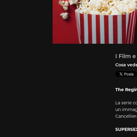
I Film e
Cosa vede
The Regim
La serie 
un immagi
Cancellie
SUPERSEX 