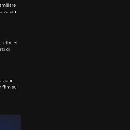
amiliare,
odivo più
 tribù di
rsi di
nazione,
 film sul