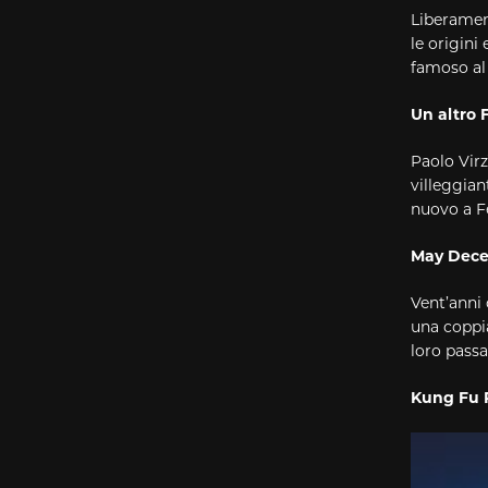
Liberament
le origini
famoso a
Un altro 
Paolo Virz
villeggian
nuovo a F
May Dece
Vent’anni 
una coppia
loro passa
Kung Fu 