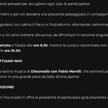
anze pensate per accogliere ogni tipo di partecipante:
ambini e per chi desidera una piacevole passeggiata in compagn
 godersi con calma il Parco e l’Autodromo, alternando cammina
a chi ama mettersi alla prova, da affrontare in versione singola 
etrata
è fissata alle
ore 8.30
, mentre la corsa o camminata non 
lle
ore 10.00
.
TTIAMO NOI!
a sarà la musica di
Discoradio con Fabio Marelli
, che animerà p
mo in una grande pista da ballo all’aria aperta!
IZIONE!
i! Discoradio ti offre la possibilità di partecipare gratuitament