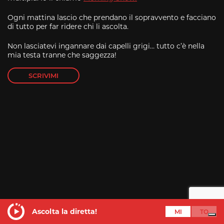
Ogni mattina lascio che prendano il sopravvento e facciano
di tutto per far ridere chi li ascolta.
Non lasciatevi ingannare dai capelli grigi… tutto c’è nella
mia testa tranne che saggezza!
SCRIVIMI
Ascolta la diretta!
Alessio Aloisi
dalle 7:00 alle 10:00
Ascolta la diretta!
MI
TO