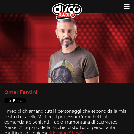
Skip
to
content
Omar Fantini
I medici chiamano tutti i personaggi che escono dalla mia
testa (Locatelli, Mr. Lee, il professor Comichetti, il
comandante Schianti, Fabio Tramontana di 33BMeteo,
Naike l’Artigiano della Psiche) disturbo di personalità
multipla. Io li chiamo
Morning Show!