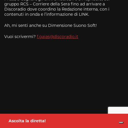
gruppo RCS – Corriere della Sera fino ad arrivare a
Discoradio dove coordino la Redazione interna, con i
contenuti in onda e l’informazione di LINK.
Ah, mi senti anche su Dimensione Suono Soft!
Vuoi scrivermi?
f.gaias@discoradio.it
Ascolta la diretta!
Roberto Mistretta
dalle 6:00 alle
10:00
Ascolta la diretta!