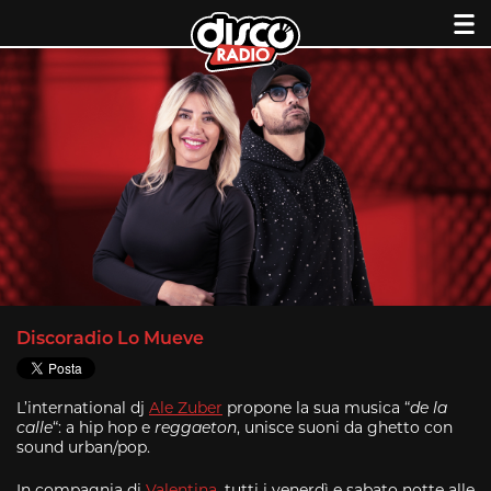
Skip
to
content
Discoradio Lo Mueve
L’international dj
Ale Zuber
propone la sua musica “
de la
calle
“: a hip hop e
reggaeton
, unisce suoni da ghetto con
sound urban/pop.
In compagnia di
Valentina
, tutti i venerdì e sabato notte alle