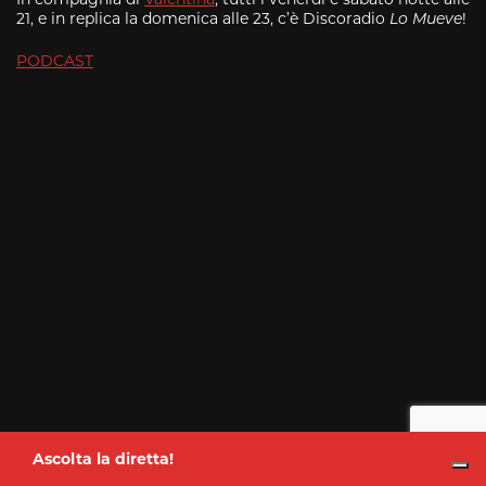
21, e in replica la domenica alle 23, c’è Discoradio
Lo Mueve
!
PODCAST
Ascolta la diretta!
Don Cash
dalle 13:00 alle 16:00
Ascolta la diretta!