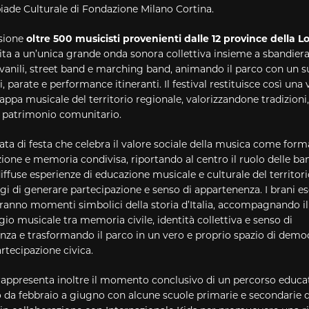
iade Culturale di Fondazione Milano Cortina.
asione
oltre 500 musicisti provenienti dalle 12 province della 
ta a un’unica grande onda sonora collettiva insieme a sbandiera
vanili, street band e marching band, animando il parco con un s
i, parate e performance itineranti. Il festival restituisce così una 
ppa musicale del territorio regionale, valorizzandone tradizioni,
e patrimonio comunitario.
ta di festa che celebra il valore sociale della musica come form
ione e memoria condivisa, riportando al centro il ruolo delle ba
diffuse esperienze di educazione musicale e culturale del territori
i di generare partecipazione e senso di appartenenza. I brani es
eranno momenti simbolici della storia d’Italia, accompagnando i
gio musicale tra memoria civile, identità collettiva e senso di
nza e trasformando il parco in un vero e proprio spazio di demo
artecipazione civica.
l rappresenta inoltre il momento conclusivo di un percorso educa
 da febbraio a giugno con alcune scuole primarie e secondarie de