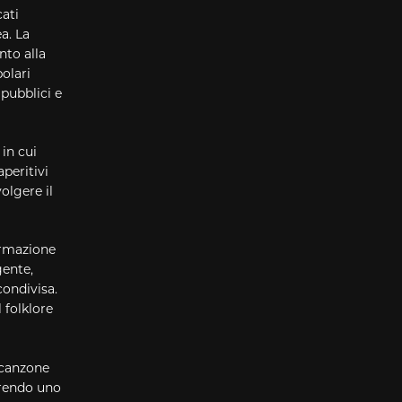
ati
a. La
nto alla
olari
pubblici e
in cui
peritivi
olgere il
ormazione
gente,
ondivisa.
l folklore
 canzone
frendo uno