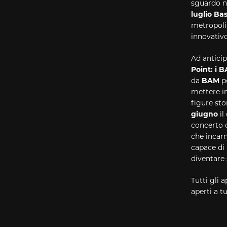
sguardo nu
luglio
Bas
metropoli
innovativ
Ad anticip
Point: i
B
da
BAM
p
mettere in
figure sto
giugno
il
concerto 
che incarn
capace di
diventare 
Tutti gli
aperti a t