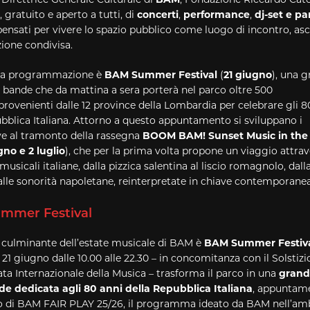
, gratuito e aperto a tutti, di
concerti
,
performance
,
dj-
set e pa
ensati per vivere lo spazio pubblico come luogo di incontro, asc
ione condivisa.
lla programmazione è
BAM
Summer Festival
(
21 giugno
), una 
e bande che da mattina a sera porterà nel parco oltre 500
provenienti dalle
12 province della Lombardia per celebrare gli 8
bblica Italiana. Attorno a questo appuntamento si sviluppano i
ive al tramonto della rassegna
BOOM
BAM
! Sunset Music in the
gno e 2 luglio
), che per la prima volta propone un viaggio attrav
 musicali italiane, dalla pizzica salentina al liscio romagnolo, dal
lle sonorità napoletane, reinterpretate in chiave contemporanea
mmer Festival
ulminante dell’estate musicale di BAM è
BAM Summer Festiv
1 giugno dalle 10.00 alle 22.30 – in concomitanza con il Solstizi
ata Internazionale della Musica – trasforma il parco in una
grand
de dedicata agli 80 anni della Repubblica Italiana
, appuntam
o di BAM FAIR PLAY 25/26, il programma ideato da BAM nell’am