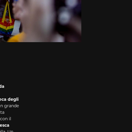
da
eca degli
 un grande
nta
 con il
esca
lla. Un