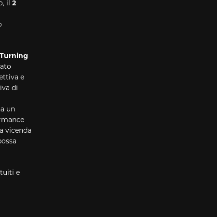
, il
2
o
Turning
rato
ettiva e
iva di
na un
ormance
na vicenda
possa
uiti e