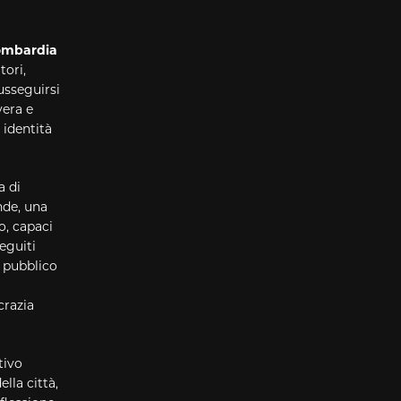
Lombardia
tori,
usseguirsi
vera e
 identità
a di
nde, una
o, capaci
eguiti
l pubblico
crazia
tivo
lla città,