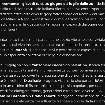
al tramonto
–
giovedì
11, 18, 25 giugno e 2 luglio
dalle 20
– dedic
o alla tradizione musicale
italiana riletta in chiave contemporane
artistica attraversa diverse geografie sonore del Paese – dal Sale
da Milano a Napoli – mostrando come le tradizioni musicali pop
rasformarsi in linguaggi contemporanei capaci di dialogare con 
i differenti.
tamento trasforma il parco in uno spazio vibrante e conviviale 
musica dal vivo immersi nella natura alla luce del tramonto, tra a
 a cura di
Ratanà
, dj-set conclusivi e performance capaci di coinv
n un’esperienza collettiva di energia e condivisione.
a l’
11 giugno
con il
Canzoniere Grecanico Salentino
, storica f
orma la pizzica tarantata in un’esperienza contemporanea travol
o, danza e corpo diventano espressione di comunità ed energia c
no
è la volta di
Extraliscio
, progetto visionario che porta a
BAM
i
in un turbine di fisarmonica, rock e poesia popolare, per una
ce di far dialogare mondi, generazioni e tradizioni diverse. Il
25
amilla Barbarito & Grand Tabazù
rileggono la tradizione della
on ironia e eleganza, tra influenze francesi e tocchi dadaisti, of