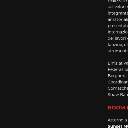
realizzato
sui valori
integrante
amatoriali
presentat
Internazio
dei lavori
fanzine, o
strumento 
L’iniziati
Federazio
Bergamasc
Coordinam
Comasche,
Show Ban
BOOM
Attorno a
Sunset Mu