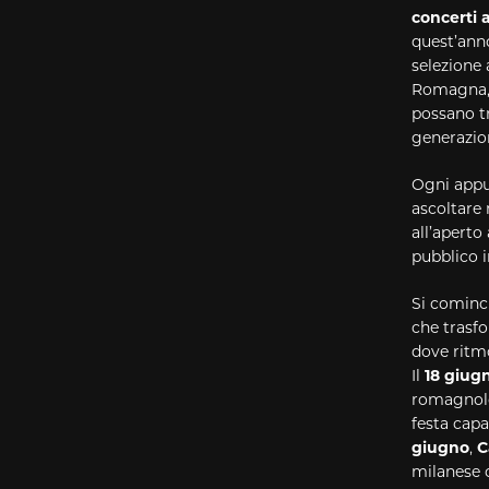
concerti 
quest’ann
selezione 
Romagna, 
possano t
generazion
Ogni appun
ascoltare 
all’aperto
pubblico i
Si cominci
che trasf
dove ritm
Il
18 giug
romagnolo 
festa capa
giugno
,
C
milanese c