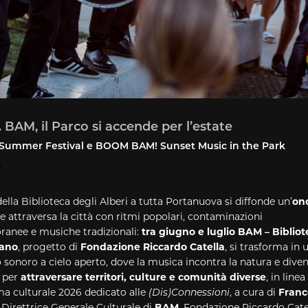
 BAM, il Parco si accende per l’estate
Summer Festival e BOOM BAM! Sunset Music in the Park
della Biblioteca degli Alberi a tutta Portanuova si diffonde un’
on
e attraversa la città con ritmi popolari, contaminazioni
ranee e musiche
tradizionali:
tra giugno e luglio
BAM
–
Bibliot
lano
, progetto di
Fondazione Riccardo Catella
, si trasforma in
sonoro a cielo aperto, dove la musica incontra la natura e dive
 per
attraversare territori, culture e comunità diverse
, in linea
 culturale 2026 dedicato alle
(Dis)Connessioni
, a cura di
Franc
, Direttrice Generale Culturale di
BAM
, Fondazione Riccardo Cate