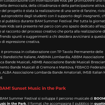
 in collaborazione con Internazionale Kids per promuovere una ri
 della democrazia, della cittadinanza e della partecipazione attiva
 del progetto è stata la realizzazione di una serie di fanzine, rivis
 autoprodotte dagli studenti con il supporto degli insegnanti, 
e al pubblico durante BAM Summer Festival. Per tutta la giornat
nale Kids sarà presente nel parco con uno spazio dedicato all’es
 e al racconto del processo creativo che porta alla realizzazione d
ffrendo spunti e suggerimenti a chi desidera avvicinarsi a quest
di espressione creativa.
va è promossa in collaborazione con TP Tavolo Permanente delle
ni Bandistiche Italiane, ANBIMA Lombardia, ABBM Associazione
a Bande Musicali, ABMB Associazione Bande Musicali Brescia
ento Bande Musicali di Cremona e Mantova, FEBACO Federaz
 ALBA Associazione Lombarda Bande Amatoriali, IMSB Italian 
d.
BAM
! Sunset Music in the Park
BAM
Summer Festival si sviluppa il percorso musicale di
BOO
sic in the Park
, il format che accompagna il pubblico in
quatt