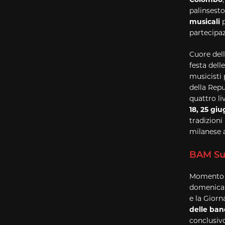
palinsesto
musicali
p
partecipaz
Cuore de
festa dell
musicisti 
della Repu
quattro l
18, 25 giu
tradizioni
milanese a
BAM Su
Momento c
domenica 2
e la Giorn
delle ban
conclusiv