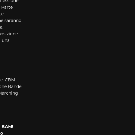
flessione
. Parte
te
che saranno
a,
posizione
i una
o
ne, CBM
ione Bande
Marching
M
BAM
!
ro