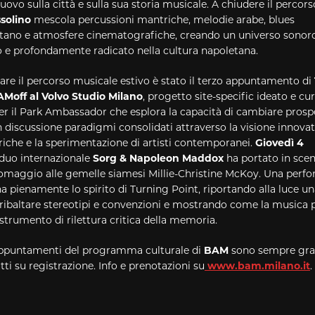
ovo sulla città e sulla sua storia musicale. A chiudere il percorso
solino
mescola percussioni mantriche, melodie arabe, blues
tano e atmosfere cinematografiche, creando un universo sonor
o e profondamente radicato nella cultura napoletana.
are il percorso musicale estivo è
stato il terzo appuntamento di
AM
off
al
Volvo Studio Milano
, progetto site-specific ideato e cu
er il Park Ambassador che esplora la capacità di cambiare prosp
 discussione paradigmi consolidati attraverso la visione innovat
riche e la sperimentazione di artisti contemporanei.
Giovedì 4
 duo internazionale
Sorg & Napoleon Maddox
ha portato in sce
omaggio alle gemelle siamesi Millie-Christine McKoy. Una perf
a pienamente lo spirito di Turning Point, riportando alla luce u
 ribaltare stereotipi e convenzioni e mostrando come la musica 
strumento di rilettura critica della memoria.
 appuntamenti del programma culturale di
BAM
sono sempre grat
utti su registrazione. Info e prenotazioni su
www.
bam
.milano.it
.