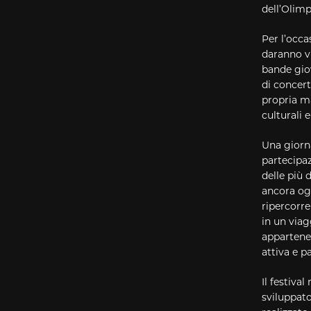
dell’Olimp
Per l’occ
daranno vi
bande gio
di concert
propria ma
culturali 
Una giorna
partecipaz
delle più 
ancora ogg
ripercorr
in un viag
appartene
attiva e p
Il festiva
sviluppato