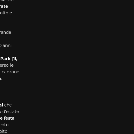
rate
olto e
grande
0 anni
 Park
(
11,
erso le
la canzone
.
al
che
o d’estate
e festa
ento
bito