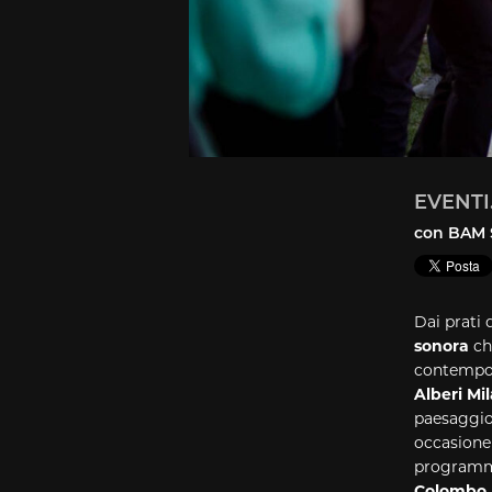
EVENTI.
con BAM 
Dai prati 
sonora
ch
contempo
Alberi Mi
paesaggio 
occasione
programma
Colombo