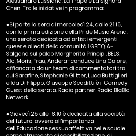
Alessandro Lussiana, La Trape e La Signora
Chen. Tra le iniziative in programma:
●Si parte la sera di mercoledì 24, dalle 21.15,
con la prima edizione della Pride Music Arena,
una serata dedicata ad artisti emergenti
queer e alleati della comunità LGBTQIA+.
Salgono sul palco Margherita Principi, BELS,
Alo, Morìs, Frau, Andera–conduce Lina Galore,
affiancata da un team di commentatori tra
cui Sarafine, Stephanie Glitter, Luca Buttiglieri
e Ida Di Filippo. Giuseppe Scoditti è il Comedy
Guest della serata. Radio partner: Radio BlaBla
Network.
●Giovedì 25 alle 18.10 è dedicata alla società
del futuro: ovvero all’importanza
dell’Educazione sessuoaffettiva nelle scuole
come strumento di sensibilizzazione, di